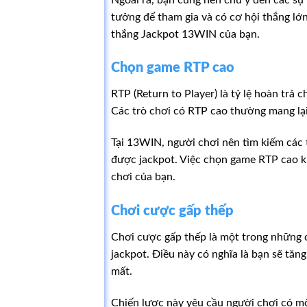
tưởng để tham gia và có cơ hội thắng lớ
thắng Jackpot 13WIN của bạn.
Chọn game RTP cao
RTP (Return to Player) là tỷ lệ hoàn trả 
Các trò chơi có RTP cao thường mang lạ
Tại 13WIN, người chơi nên tìm kiếm các 
được jackpot. Việc chọn game RTP cao kh
chơi của bạn.
Chơi cược gấp thếp
Chơi cược gấp thếp là một trong những c
jackpot. Điều này có nghĩa là bạn sẽ tăn
mất.
Chiến lược này yêu cầu người chơi có một