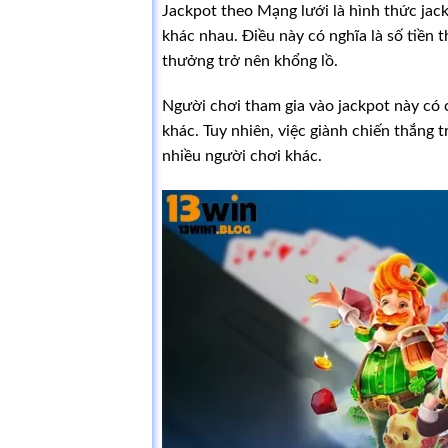
Jackpot theo Mạng lưới là hình thức jack
khác nhau. Điều này có nghĩa là số tiền 
thưởng trở nên khổng lồ.
Người chơi tham gia vào jackpot này có 
khác. Tuy nhiên, việc giành chiến thắng 
nhiều người chơi khác.