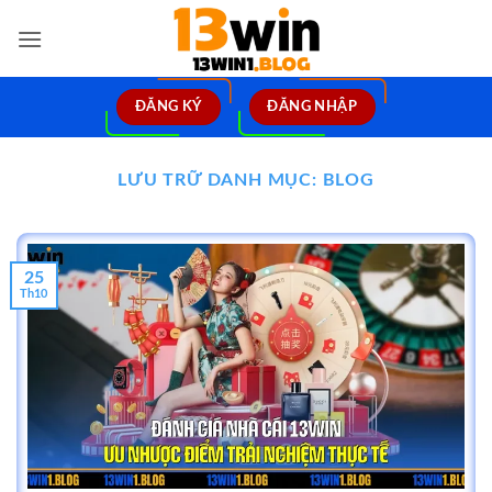
Bỏ
qua
nội
dung
ĐĂNG KÝ
ĐĂNG NHẬP
LƯU TRỮ DANH MỤC:
BLOG
25
Th10