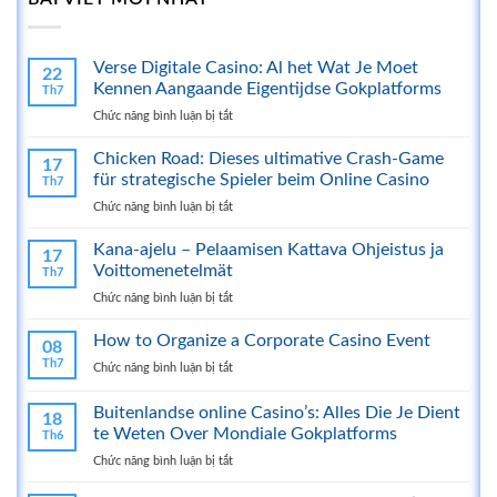
Verse Digitale Casino: Al het Wat Je Moet
22
Kennen Aangaande Eigentijdse Gokplatforms
Th7
Chức năng bình luận bị tắt
ở
Verse
Digitale
Chicken Road: Dieses ultimative Crash-Game
17
Casino:
für strategische Spieler beim Online Casino
Th7
Al
Chức năng bình luận bị tắt
ở
het
Chicken
Wat
Road:
Kana-ajelu – Pelaamisen Kattava Ohjeistus ja
Je
17
Dieses
Moet
Voittomenetelmät
Th7
ultimative
Kennen
Chức năng bình luận bị tắt
ở
Crash-
Aangaande
Kana-
Game
Eigentijdse
ajelu
How to Organize a Corporate Casino Event
für
Gokplatforms
08
–
strategische
Th7
Chức năng bình luận bị tắt
ở
Pelaamisen
Spieler
How
Kattava
beim
to
Buitenlandse online Casino’s: Alles Die Je Dient
Ohjeistus
Online
18
Organize
ja
te Weten Over Mondiale Gokplatforms
Casino
Th6
a
Voittomenetelmät
Chức năng bình luận bị tắt
ở
Corporate
Buitenlandse
Casino