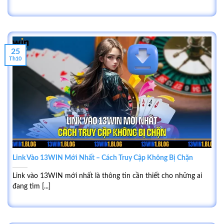
25
Th10
Link Vào 13WIN Mới Nhất – Cách Truy Cập Không Bị Chặn
Link vào 13WIN mới nhất là thông tin cần thiết cho những ai
đang tìm [...]