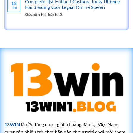
online
Event
Complete lijst Holland Casinos: Jouw Ultieme
18
Casino’s:
Handleiding voor Legaal Online Spelen
Th6
Alles
Chức năng bình luận bị tắt
ở
Die
Complete
Je
lijst
Dient
Holland
te
Casinos:
Weten
Jouw
Over
Ultieme
Mondiale
Handleiding
Gokplatforms
voor
Legaal
Online
Spelen
13WIN
là nền tảng cược giải trí hàng đầu tại Việt Nam,
cung cấp nhiều trò chơi hấp dẫn cho người chơi mới tham