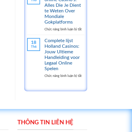
Th6
a
Alles Die Je Dient
Corporate
te Weten Over
Casino
Mondiale
Event
Gokplatforms
Chức năng bình luận bị tắt
ở
Buitenlandse
online
Complete lijst
18
Casino’s:
Holland Casinos:
Th6
Alles
Jouw Ultieme
Die
Handleiding voor
Je
Legaal Online
Dient
Spelen
te
Weten
Chức năng bình luận bị tắt
ở
Over
Complete
Mondiale
lijst
Gokplatforms
Holland
Casinos:
Jouw
Ultieme
Handleiding
voor
Legaal
THÔNG TIN LIÊN HỆ
Online
Spelen