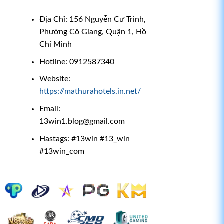
Địa Chỉ:
156 Nguyễn Cư Trinh,
Phường Cô Giang, Quận 1, Hồ
Chí Minh
Hotline:
0912587340
Website:
https://mathurahotels.in.net/
Email:
13win1.blog@gmail.com
Hastags: #13win #13_win
#13win_com