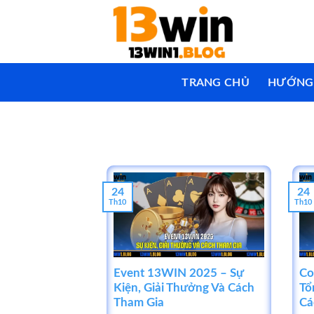
Bỏ
qua
nội
dung
TRANG CHỦ
HƯỚNG
24
24
Th10
Th10
Event 13WIN 2025 – Sự
Co
Kiện, Giải Thưởng Và Cách
Tổ
Tham Gia
Cá