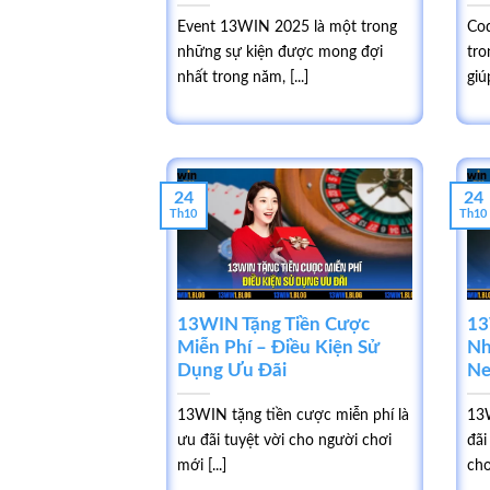
Event 13WIN 2025 là một trong
Co
những sự kiện được mong đợi
tro
nhất trong năm, [...]
giú
24
24
Th10
Th10
13WIN Tặng Tiền Cược
13
Miễn Phí – Điều Kiện Sử
Nh
Dụng Ưu Đãi
Ne
13WIN tặng tiền cược miễn phí là
13
ưu đãi tuyệt vời cho người chơi
đãi
mới [...]
chơi