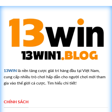
Ultieme
Mondiale
Handleiding
Gokplatforms
voor
Legaal
Online
Spelen
13WIN
là nền tảng cược giải trí hàng đầu tại Việt Nam,
cung cấp nhiều trò chơi hấp dẫn cho người chơi mới tham
gia vào thế giới cá cược. Tìm hiểu chi tiết!
CHÍNH SÁCH