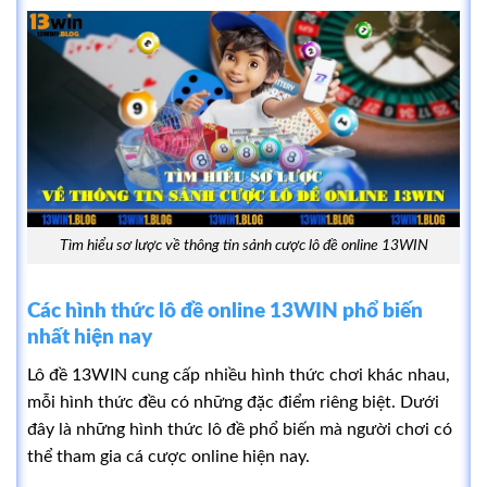
Tìm hiểu sơ lược về thông tin sảnh cược lô đề online 13WIN
Các hình thức lô đề online 13WIN phổ biến
nhất hiện nay
Lô đề 13WIN cung cấp nhiều hình thức chơi khác nhau,
mỗi hình thức đều có những đặc điểm riêng biệt. Dưới
đây là những hình thức lô đề phổ biến mà người chơi có
thể tham gia cá cược online hiện nay.