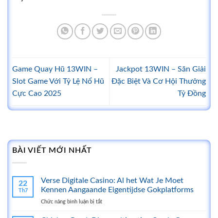
Game Quay Hũ 13WIN –
Jackpot 13WIN – Săn Giải
Slot Game Với Tỷ Lệ Nổ Hũ
Đặc Biệt Và Cơ Hội Thưởng
Cực Cao 2025
Tỷ Đồng
BÀI VIẾT MỚI NHẤT
Verse Digitale Casino: Al het Wat Je Moet
22
Kennen Aangaande Eigentijdse Gokplatforms
Th7
Chức năng bình luận bị tắt
ở
Verse