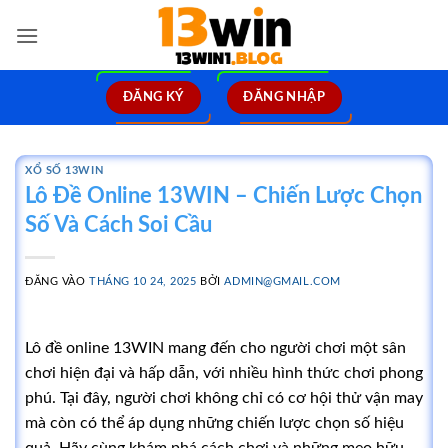
Bỏ
qua
nội
dung
ĐĂNG KÝ
ĐĂNG NHẬP
XỔ SỐ 13WIN
Lô Đề Online 13WIN – Chiến Lược Chọn
Số Và Cách Soi Cầu
ĐĂNG VÀO
THÁNG 10 24, 2025
BỞI
ADMIN@GMAIL.COM
Lô đề online 13WIN mang đến cho người chơi một sân
chơi hiện đại và hấp dẫn, với nhiều hình thức chơi phong
phú. Tại đây, người chơi không chỉ có cơ hội thử vận may
mà còn có thể áp dụng những chiến lược chọn số hiệu
quả. Hãy cùng khám phá cách chơi và những mẹo hữu