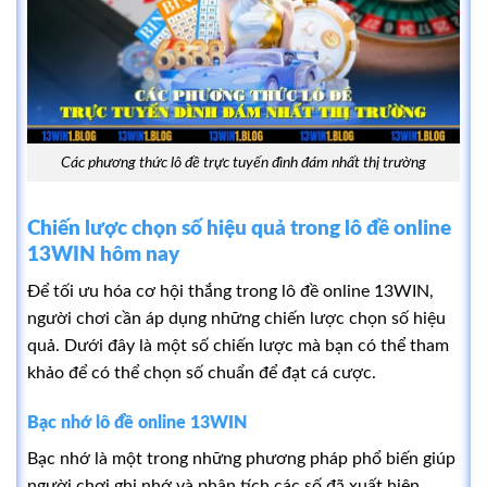
Các phương thức lô đề trực tuyến đình đám nhất thị trường
Chiến lược chọn số hiệu quả trong lô đề online
13WIN hôm nay
Để tối ưu hóa cơ hội thắng trong lô đề online 13WIN,
người chơi cần áp dụng những chiến lược chọn số hiệu
quả. Dưới đây là một số chiến lược mà bạn có thể tham
khảo để có thể chọn số chuẩn để đạt cá cược.
Bạc nhớ lô đề online 13WIN
Bạc nhớ là một trong những phương pháp phổ biến giúp
người chơi ghi nhớ và phân tích các số đã xuất hiện