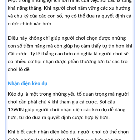
Một trong những lợi ích lớn nhất của việc soi cầu là tăng
khả năng thắng. Khi người chơi nắm vững các xu hướng
và chu kỳ của các con số, họ có thể đưa ra quyết định cá
cược chính xác hơn.
Điều này không chỉ giúp người chơi chọn được những
con số tiềm năng mà còn giúp họ cảm thấy tự tin hơn khi
đặt cược. Tỷ lệ thắng cao hơn có nghĩa là người chơi sẽ
có nhiều cơ hội nhận được phần thưởng lớn từ các trò
chơi lô đề.
Nhận diện kèo dụ
Kèo dụ là một trong những yếu tố quan trọng mà người
chơi cần phải chú ý khi tham gia cá cược. Soi cầu
13WIN giúp người chơi nhận diện các kèo dụ dễ dàng
hơn, từ đó đưa ra quyết định cược hợp lý hơn.
Khi biết cách nhận diện kèo dụ, người chơi có thể chọn
được những trò chơi có tỷ lệ thắng cao hơn và giảm