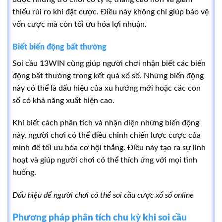
thiểu rủi ro khi đặt cược. Điều này không chỉ giúp bảo vệ
vốn cược mà còn tối ưu hóa lợi nhuận.
Biết biến động bất thường
Soi cầu 13WIN cũng giúp người chơi nhận biết các biến
động bất thường trong kết quả xổ số. Những biến động
này có thể là dấu hiệu của xu hướng mới hoặc các con
số có khả năng xuất hiện cao.
Khi biết cách phân tích và nhận diện những biến động
này, người chơi có thể điều chỉnh chiến lược cược của
mình để tối ưu hóa cơ hội thắng. Điều này tạo ra sự linh
hoạt và giúp người chơi có thể thích ứng với mọi tình
huống.
Dấu hiệu để người chơi có thể soi cầu cược xổ số online
Phương pháp phân tích chu kỳ khi soi cầu