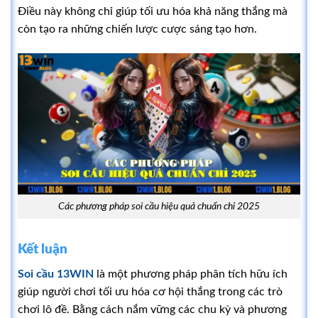
Điều này không chỉ giúp tối ưu hóa khả năng thắng mà
còn tạo ra những chiến lược cược sáng tạo hơn.
Các phương pháp soi cầu hiệu quả chuẩn chỉ 2025
Kết luận
Soi cầu 13WIN
là một phương pháp phân tích hữu ích
giúp người chơi tối ưu hóa cơ hội thắng trong các trò
chơi lô đề. Bằng cách nắm vững các chu kỳ và phương