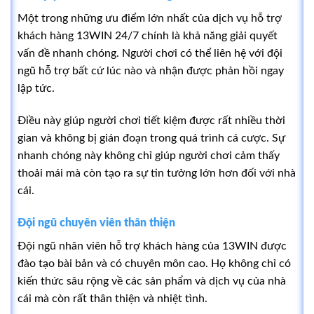
Một trong những ưu điểm lớn nhất của dịch vụ hỗ trợ
khách hàng 13WIN 24/7 chính là khả năng giải quyết
vấn đề nhanh chóng. Người chơi có thể liên hệ với đội
ngũ hỗ trợ bất cứ lúc nào và nhận được phản hồi ngay
lập tức.
Điều này giúp người chơi tiết kiệm được rất nhiều thời
gian và không bị gián đoạn trong quá trình cá cược. Sự
nhanh chóng này không chỉ giúp người chơi cảm thấy
thoải mái mà còn tạo ra sự tin tưởng lớn hơn đối với nhà
cái.
Đội ngũ chuyên viên thân thiện
Đội ngũ nhân viên hỗ trợ khách hàng của 13WIN được
đào tạo bài bản và có chuyên môn cao. Họ không chỉ có
kiến thức sâu rộng về các sản phẩm và dịch vụ của nhà
cái mà còn rất thân thiện và nhiệt tình.