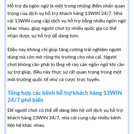
Hỗ trợ đa ngôn ngữ là một trong những điểm nhấn quan
trọng của dịch vụ hỗ trợ khách hàng 13WIN 24/7. Nhà
cái 13WIN cung cấp dịch vụ hỗ trợ bằng nhiều ngôn ngữ
khác nhau, giúp người chơi từ nhiều quốc gia có thể
nhận được sự hỗ trợ dễ dàng hơn.
Điều này không chỉ giúp tăng cường trải nghiệm người
dùng mà còn mở rộng thị trường cho nhà cái. Người
chơi không cần phải lo lắng về rào cản ngôn ngữ khi cần
sự trợ giúp, điều này thực sự rất quan trọng trong một
môi trường quốc tế như cá cược trực tuyến.
Tổng hợp các kênh hỗ trợ khách hàng 13WIN
24/7 phổ biến
Để người chơi có thể dễ dàng liên hệ với dịch vụ hỗ trợ
khách hàng 13WIN 24/7, nhà cái cung cấp nhiều kênh
liên hệ khác nhau.