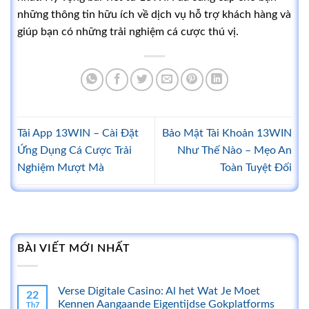
những thông tin hữu ích về dịch vụ hỗ trợ khách hàng và
giúp bạn có những trải nghiệm cá cược thú vị.
Tải App 13WIN – Cài Đặt
Bảo Mật Tài Khoản 13WIN
Ứng Dụng Cá Cược Trải
Như Thế Nào – Mẹo An
Nghiệm Mượt Mà
Toàn Tuyệt Đối
BÀI VIẾT MỚI NHẤT
Verse Digitale Casino: Al het Wat Je Moet
22
Kennen Aangaande Eigentijdse Gokplatforms
Th7