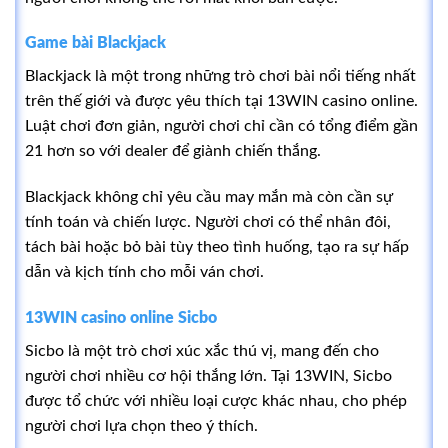
Game bài Blackjack
Blackjack là một trong những trò chơi bài nổi tiếng nhất
trên thế giới và được yêu thích tại 13WIN casino online.
Luật chơi đơn giản, người chơi chỉ cần có tổng điểm gần
21 hơn so với dealer để giành chiến thắng.
Blackjack không chỉ yêu cầu may mắn mà còn cần sự
tính toán và chiến lược. Người chơi có thể nhân đôi,
tách bài hoặc bỏ bài tùy theo tình huống, tạo ra sự hấp
dẫn và kịch tính cho mỗi ván chơi.
13WIN casino online Sicbo
Sicbo là một trò chơi xúc xắc thú vị, mang đến cho
người chơi nhiều cơ hội thắng lớn. Tại 13WIN, Sicbo
được tổ chức với nhiều loại cược khác nhau, cho phép
người chơi lựa chọn theo ý thích.