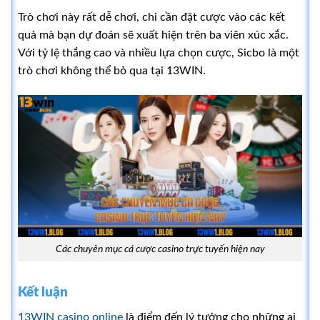
Trò chơi này rất dễ chơi, chỉ cần đặt cược vào các kết
quả mà bạn dự đoán sẽ xuất hiện trên ba viên xúc xắc.
Với tỷ lệ thắng cao và nhiều lựa chọn cược, Sicbo là một
trò chơi không thể bỏ qua tại 13WIN.
Các chuyên mục cá cược casino trực tuyến hiện nay
Kết luận
13WIN casino online
là điểm đến lý tưởng cho những ai