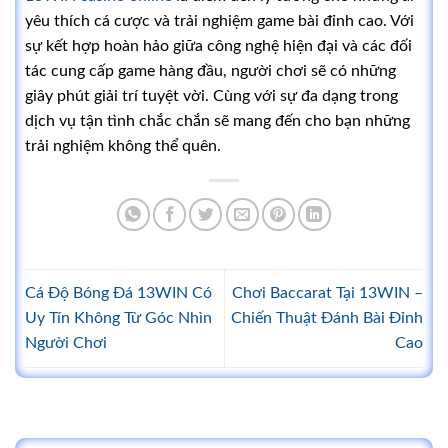
yêu thích cá cược và trải nghiệm game bài đỉnh cao. Với
sự kết hợp hoàn hảo giữa công nghệ hiện đại và các đối
tác cung cấp game hàng đầu, người chơi sẽ có những
giây phút giải trí tuyệt vời. Cùng với sự đa dạng trong
dịch vụ tận tình chắc chắn sẽ mang đến cho bạn những
trải nghiệm không thể quên.
Cá Độ Bóng Đá 13WIN Có
Chơi Baccarat Tại 13WIN –
Uy Tín Không Từ Góc Nhìn
Chiến Thuật Đánh Bài Đỉnh
Người Chơi
Cao