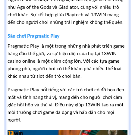
như Age of the Gods và Gladiator, cùng với nhiều trò
chơi khác. Sự kết hợp giữa Playtech và 13WIN mang
đến cho người chơi những trải nghiệm không thể quên.
Sân chơi Pragmatic Play
Pragmatic Play là một trong những nhà phát triển game
hàng đầu thế giới, và sự hiện diện của họ tại 13WIN
casino online là một điểm cộng lớn. Với các tựa game
phong phú, người chơi có thể khám phá nhiều thể loại
khác nhau từ slot đến trò chơi bàn.
Pragmatic Play nổi tiếng với các trò chơi có đồ họa đẹp
mắt và tính năng thú vị, mang đến cho người chơi cảm
giác hồi hộp và thú vị. Điều này giúp 13WIN tạo ra một
môi trường chơi game đa dạng và hấp dẫn cho mọi
người.