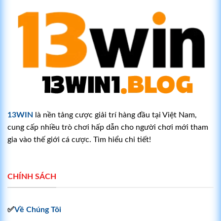
13WIN
là nền tảng cược giải trí hàng đầu tại Việt Nam,
cung cấp nhiều trò chơi hấp dẫn cho người chơi mới tham
gia vào thế giới cá cược. Tìm hiểu chi tiết!
CHÍNH SÁCH
✅
Về Chúng Tôi