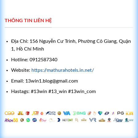
THÔNG TIN LIÊN HỆ
Địa Chỉ:
156 Nguyễn Cư Trinh, Phường Cô Giang, Quận
1, Hồ Chí Minh
Hotline:
0912587340
Website:
https://mathurahotels.in.net/
Email:
13win1.blog@gmail.com
Hastags: #13win #13_win #13win_com