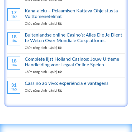
het
Chicken
Wat
Road:
Kana-ajelu – Pelaamisen Kattava Ohjeistus ja
Je
17
Dieses
Moet
Voittomenetelmät
Th7
ultimative
Kennen
Chức năng bình luận bị tắt
ở
Crash-
Aangaande
Kana-
Game
Eigentijdse
ajelu
Buitenlandse online Casino’s: Alles Die Je Dient
für
Gokplatforms
18
–
strategische
te Weten Over Mondiale Gokplatforms
Th6
Pelaamisen
Spieler
Chức năng bình luận bị tắt
ở
Kattava
beim
Buitenlandse
Ohjeistus
Online
online
Complete lijst Holland Casinos: Jouw Ultieme
ja
Casino
18
Casino’s:
Voittomenetelmät
Handleiding voor Legaal Online Spelen
Th6
Alles
Chức năng bình luận bị tắt
ở
Die
Complete
Je
lijst
Cassino ao vivo: experiência e vantagens
Dient
31
Holland
te
Th5
Chức năng bình luận bị tắt
ở
Casinos:
Weten
Cassino
Jouw
Over
ao
Ultieme
Mondiale
vivo:
Handleiding
Gokplatforms
experiência
voor
e
Legaal
vantagens
Online
Spelen