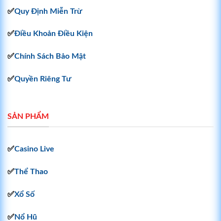
✅
Quy Định Miễn Trừ
✅
Điều Khoản Điều Kiện
✅
Chính Sách Bảo Mật
✅
Quyền Riêng Tư
SẢN PHẨM
✅
Casino Live
✅
Thể Thao
✅
Xổ Số
✅
Nổ Hũ