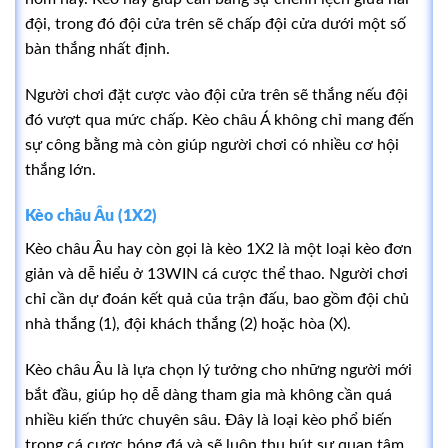
đội, trong đó đội cửa trên sẽ chấp đội cửa dưới một số
bàn thắng nhất định.
Người chơi đặt cược vào đội cửa trên sẽ thắng nếu đội
đó vượt qua mức chấp. Kèo châu Á không chỉ mang đến
sự công bằng mà còn giúp người chơi có nhiều cơ hội
thắng lớn.
Kèo châu Âu (1X2)
Kèo châu Âu hay còn gọi là kèo 1X2 là một loại kèo đơn
giản và dễ hiểu ở 13WIN cá cược thể thao. Người chơi
chỉ cần dự đoán kết quả của trận đấu, bao gồm đội chủ
nhà thắng (1), đội khách thắng (2) hoặc hòa (X).
Kèo châu Âu là lựa chọn lý tưởng cho những người mới
bắt đầu, giúp họ dễ dàng tham gia mà không cần quá
nhiều kiến thức chuyên sâu. Đây là loại kèo phổ biến
trong cá cược bóng đá và sẽ luôn thu hút sự quan tâm