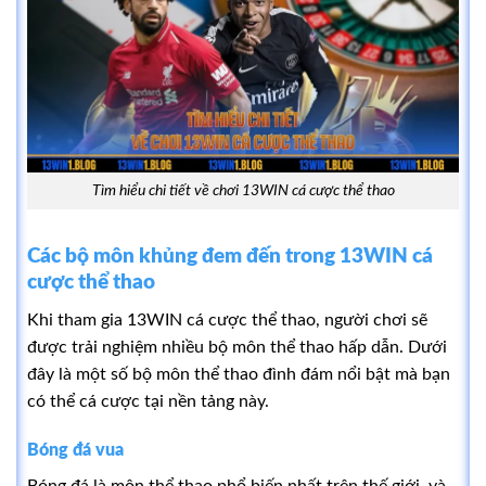
Tìm hiểu chi tiết về chơi 13WIN cá cược thể thao
Các bộ môn khủng đem đến trong 13WIN cá
cược thể thao
Khi tham gia 13WIN cá cược thể thao, người chơi sẽ
được trải nghiệm nhiều bộ môn thể thao hấp dẫn. Dưới
đây là một số bộ môn thể thao đình đám nổi bật mà bạn
có thể cá cược tại nền tảng này.
Bóng đá vua