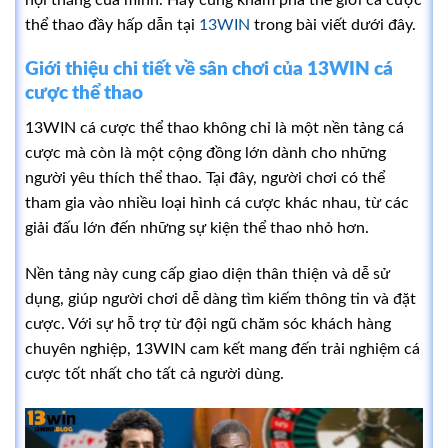
thể thao đầy hấp dẫn tại
13WIN
trong bài viết dưới đây.
Giới thiệu chi tiết về sân chơi của 13WIN cá
cược thể thao
13WIN cá cược thể thao không chỉ là một nền tảng cá
cược mà còn là một cộng đồng lớn dành cho những
người yêu thích thể thao. Tại đây, người chơi có thể
tham gia vào nhiều loại hình cá cược khác nhau, từ các
giải đấu lớn đến những sự kiện thể thao nhỏ hơn.
Nền tảng này cung cấp giao diện thân thiện và dễ sử
dụng, giúp người chơi dễ dàng tìm kiếm thông tin và đặt
cược. Với sự hỗ trợ từ đội ngũ chăm sóc khách hàng
chuyên nghiệp, 13WIN cam kết mang đến trải nghiệm cá
cược tốt nhất cho tất cả người dùng.