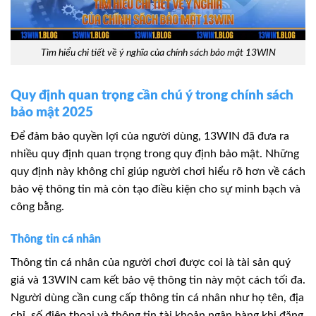
Tìm hiểu chi tiết về ý nghĩa của chính sách bảo mật 13WIN
Quy định quan trọng cần chú ý trong chính sách
bảo mật 2025
Để đảm bảo quyền lợi của người dùng, 13WIN đã đưa ra
nhiều quy định quan trọng trong quy định bảo mật. Những
quy định này không chỉ giúp người chơi hiểu rõ hơn về cách
bảo vệ thông tin mà còn tạo điều kiện cho sự minh bạch và
công bằng.
Thông tin cá nhân
Thông tin cá nhân của người chơi được coi là tài sản quý
giá và 13WIN cam kết bảo vệ thông tin này một cách tối đa.
Người dùng cần cung cấp thông tin cá nhân như họ tên, địa
chỉ, số điện thoại và thông tin tài khoản ngân hàng khi đăng