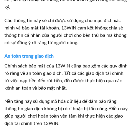
ký.
Các thông tin này sẽ chỉ được sử dụng cho mục đích xác
minh và bảo mật tài khoản. 13WIN cam kết không chia sẻ
thông tin cá nhân của người chơi cho bên thứ ba mà không
có sự đồng ý rõ ràng từ người dùng.
An toàn trong giao dịch
Chính sách bảo mật của 13WIN cũng bao gồm các quy định
rõ ràng về an toàn giao dịch. Tất cả các giao dịch tài chính,
từ việc nạp tiền đến rút tiền, đều được thực hiện qua các
kênh an toàn và bảo mật nhất.
Nền tảng này sử dụng mã hóa dữ liệu để đảm bảo rằng
thông tin giao dịch không bị rò rỉ hoặc bị tấn công. Điều này
giúp người chơi hoàn toàn yên tâm khi thực hiện các giao
dịch tài chính trên 13WIN.