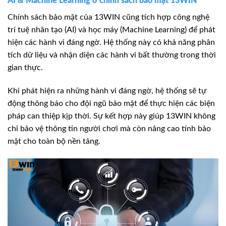
AI & Machine Learning ở chính sách bảo mật 13WIN
Chính sách bảo mật của 13WIN cũng tích hợp công nghệ
trí tuệ nhân tạo (AI) và học máy (Machine Learning) để phát
hiện các hành vi đáng ngờ. Hệ thống này có khả năng phân
tích dữ liệu và nhận diện các hành vi bất thường trong thời
gian thực.
Khi phát hiện ra những hành vi đáng ngờ, hệ thống sẽ tự
động thông báo cho đội ngũ bảo mật để thực hiện các biện
pháp can thiệp kịp thời. Sự kết hợp này giúp 13WIN không
chỉ bảo vệ thông tin người chơi mà còn nâng cao tính bảo
mật cho toàn bộ nền tảng.