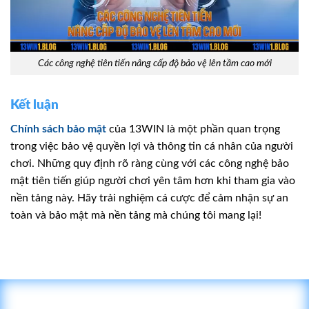
Các công nghệ tiên tiến nâng cấp độ bảo vệ lên tầm cao mới
Kết luận
Chính sách bảo mật
của 13WIN là một phần quan trọng
trong việc bảo vệ quyền lợi và thông tin cá nhân của người
chơi. Những quy định rõ ràng cùng với các công nghệ bảo
mật tiên tiến giúp người chơi yên tâm hơn khi tham gia vào
nền tảng này. Hãy trải nghiệm cá cược để cảm nhận sự an
toàn và bảo mật mà nền tảng mà chúng tôi mang lại!