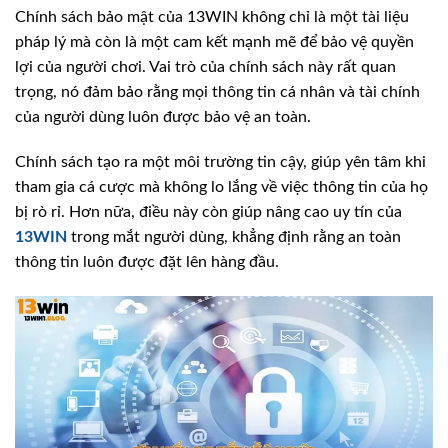
Chính sách bảo mật của 13WIN không chỉ là một tài liệu
pháp lý mà còn là một cam kết mạnh mẽ để bảo vệ quyền
lợi của người chơi. Vai trò của chính sách này rất quan
trọng, nó đảm bảo rằng mọi thông tin cá nhân và tài chính
của người dùng luôn được bảo vệ an toàn.
Chính sách tạo ra một môi trường tin cậy, giúp yên tâm khi
tham gia cá cược mà không lo lắng về việc thông tin của họ
bị rò rỉ. Hơn nữa, điều này còn giúp nâng cao uy tín của
13WIN
trong mắt người dùng, khẳng định rằng an toàn
thông tin luôn được đặt lên hàng đầu.