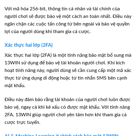
Với mã hóa 256-bit, thông tin cá nhân và tài chính của
người chơi sẽ được bảo vệ một cách an toàn nhất. Điều này
ngăn chặn các cuộc tấn công từ bên ngoài và bảo vệ quyền
lợi của người dùng khi tham gia cá cược.
Xác thực hai lớp (2FA)
Xác thực hai lớp (2FA) là một tính năng bảo mật bổ sung mà
13WIN sử dụng để bảo vệ tài khoản người chơi. Khi kích
hoạt tính năng này, người dùng sẽ cần cung cấp một mã xác
thực từ ứng dụng di động hoặc từ tin nhắn SMS bên cạnh
mật khẩu.
Điều này đảm bảo rằng tài khoản của người chơi luôn được
bảo vệ, ngay cả khi kẻ xấu có được mật khẩu. Với tính năng
2FA, 13WIN giúp người chơi yên tâm hơn khi tham gia cá
cược trực tuyến.