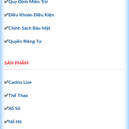
✅
Quy Định Miễn Trừ
✅
Điều Khoản Điều Kiện
✅
Chính Sách Bảo Mật
✅
Quyền Riêng Tư
SẢN PHẨM
✅
Casino Live
✅
Thể Thao
✅
Xổ Số
✅
Nổ Hũ