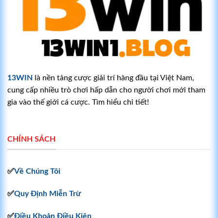
13WIN
là nền tảng cược giải trí hàng đầu tại Việt Nam,
cung cấp nhiều trò chơi hấp dẫn cho người chơi mới tham
gia vào thế giới cá cược. Tìm hiểu chi tiết!
CHÍNH SÁCH
✅
Về Chúng Tôi
✅
Quy Định Miễn Trừ
✅
Điều Khoản Điều Kiện